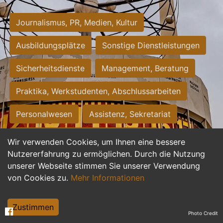
Journalismus, PR, Medien, Kultur
Ausbildungsplätze
Sonstige Dienstleistungen
Sicherheitsdienste
Management, Beratung
Praktika, Werkstudenten, Abschlussarbeiten
Personalwesen
Assistenz, Sekretariat
Hilfskräfte, Aushilfs- und Nebenjobs
Wir verwenden Cookies, um Ihnen eine bessere
Nutzererfahrung zu ermöglichen. Durch die Nutzung
Einkauf, Logistik, Materialwirtschaft
unserer Webseite stimmen Sie unserer Verwendung
von Cookies zu.
Mehr Informationen
Weiterbildung, Studium, duale Ausbildung
Tourismus
Rechtswesen
IT, Software
Zustimmen
Photo Credit