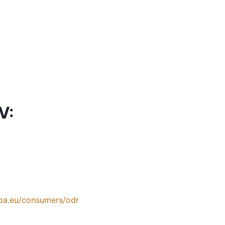
V:
opa.eu/consumers/odr