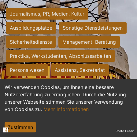
Journalismus, PR, Medien, Kultur
Ausbildungsplätze
Sonstige Dienstleistungen
Sicherheitsdienste
Management, Beratung
Praktika, Werkstudenten, Abschlussarbeiten
Personalwesen
Assistenz, Sekretariat
Hilfskräfte, Aushilfs- und Nebenjobs
Wir verwenden Cookies, um Ihnen eine bessere
Nutzererfahrung zu ermöglichen. Durch die Nutzung
Einkauf, Logistik, Materialwirtschaft
unserer Webseite stimmen Sie unserer Verwendung
von Cookies zu.
Mehr Informationen
Weiterbildung, Studium, duale Ausbildung
Tourismus
Rechtswesen
IT, Software
Zustimmen
Photo Credit