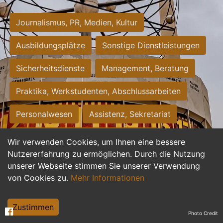
Journalismus, PR, Medien, Kultur
Ausbildungsplätze
Sonstige Dienstleistungen
Sicherheitsdienste
Management, Beratung
Praktika, Werkstudenten, Abschlussarbeiten
Personalwesen
Assistenz, Sekretariat
Hilfskräfte, Aushilfs- und Nebenjobs
Wir verwenden Cookies, um Ihnen eine bessere
Nutzererfahrung zu ermöglichen. Durch die Nutzung
Einkauf, Logistik, Materialwirtschaft
unserer Webseite stimmen Sie unserer Verwendung
von Cookies zu.
Mehr Informationen
Weiterbildung, Studium, duale Ausbildung
Tourismus
Rechtswesen
IT, Software
Zustimmen
Photo Credit