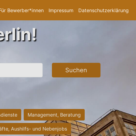
Für Bewerber*innen
Impressum
Datenschutzerklärung
rlin!
Suchen
sdienste
Management, Beratung
räfte, Aushilfs- und Nebenjobs