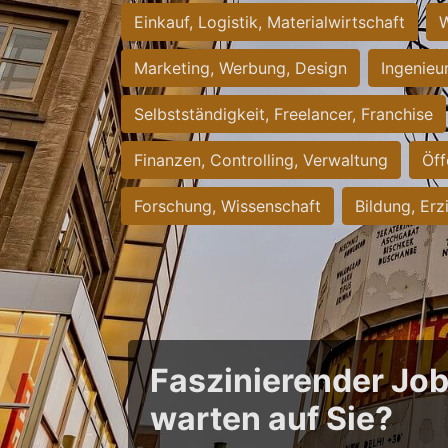
Einkauf, Logistik, Materialwirtschaft
W
Marketing, Werbung, Design
Ingenieu
Selbstständigkeit, Freelancer, Franchise
Finanzen, Controlling, Verwaltung
Öff
Forschung, Wissenschaft
Bildung, Erz
Faszinierender Jo
warten auf Sie?