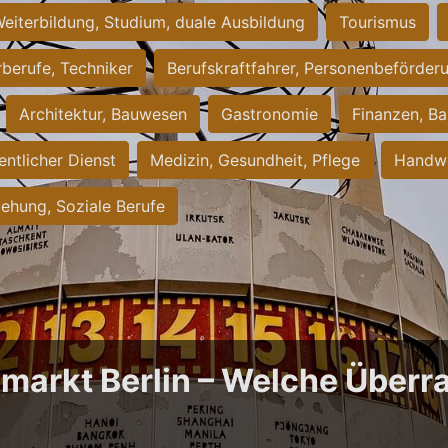
eiterbildung, Studium, duale Ausbildung
Tourismus
rberufe, Techniker
Berufskraftfahrer, Personenbeförder
Architektur, Bauwesen
Gastronomie
Finanzen, Ba
entlicher Dienst
Medizin, Gesundheit, Pflege
Handwe
iehung, Soziale Berufe
bmarkt Berlin – Welche Über