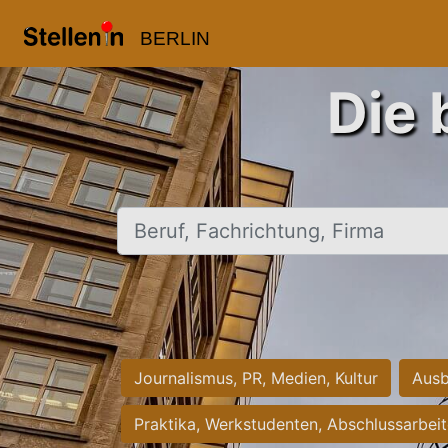
BERLIN
Die 
Beruf, Fachrichtung, Firma
Journalismus, PR, Medien, Kultur
Ausb
Praktika, Werkstudenten, Abschlussarbei