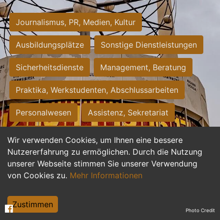
Journalismus, PR, Medien, Kultur
Ausbildungsplätze
Sonstige Dienstleistungen
Sicherheitsdienste
Management, Beratung
Praktika, Werkstudenten, Abschlussarbeiten
Personalwesen
Assistenz, Sekretariat
Hilfskräfte, Aushilfs- und Nebenjobs
Wir verwenden Cookies, um Ihnen eine bessere
Nutzererfahrung zu ermöglichen. Durch die Nutzung
Einkauf, Logistik, Materialwirtschaft
unserer Webseite stimmen Sie unserer Verwendung
von Cookies zu.
Mehr Informationen
Weiterbildung, Studium, duale Ausbildung
Tourismus
Rechtswesen
IT, Software
Zustimmen
Photo Credit