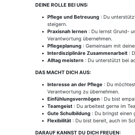
DEINE ROLLE BEI UNS:
Pflege und Betreuung
: Du unterstütz
steigern.
Praxisnah lernen
: Du lernst Grund- u
Verantwortung übernehmen.
Pflegeplanung
: Gemeinsam mit deinem
Interdisziplinäre Zusammenarbeit
: D
Alltag meistern
: Du unterstützt bei a
DAS MACHT DICH AUS:
Interesse an der Pflege
: Du möchtest
Verantwortung zu übernehmen.
Einfühlungsvermögen
: Du bist empat
Teamgeist
: Du arbeitest gerne im Te
Gute Schulbildung
: Du bringst einen 
Flexibilität
: Du bist bereit, auch im Sc
DARAUF KANNST DU DICH FREUEN: