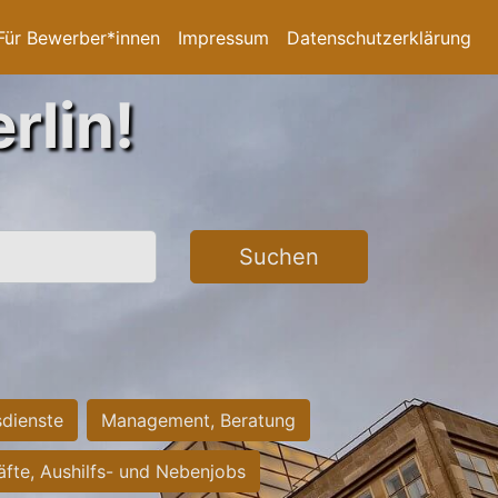
Für Bewerber*innen
Impressum
Datenschutzerklärung
rlin!
Suchen
sdienste
Management, Beratung
räfte, Aushilfs- und Nebenjobs