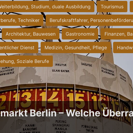
eiterbildung, Studium, duale Ausbildung
Tourismus
rberufe, Techniker
Berufskraftfahrer, Personenbeförder
Architektur, Bauwesen
Gastronomie
Finanzen, Ba
entlicher Dienst
Medizin, Gesundheit, Pflege
Handwe
iehung, Soziale Berufe
bmarkt Berlin – Welche Über