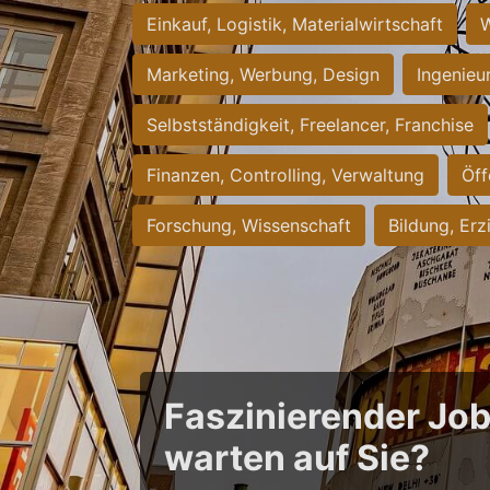
Einkauf, Logistik, Materialwirtschaft
W
Marketing, Werbung, Design
Ingenieu
Selbstständigkeit, Freelancer, Franchise
Finanzen, Controlling, Verwaltung
Öff
Forschung, Wissenschaft
Bildung, Erz
Faszinierender Jo
warten auf Sie?