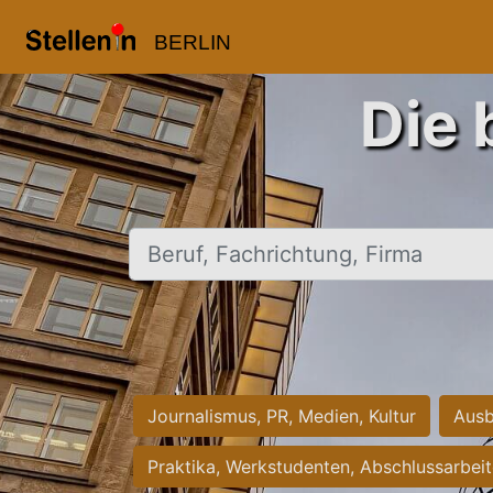
BERLIN
Die 
Beruf, Fachrichtung, Firma
Journalismus, PR, Medien, Kultur
Ausb
Praktika, Werkstudenten, Abschlussarbei