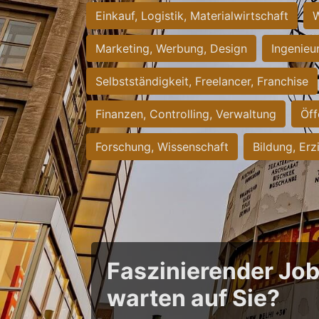
Einkauf, Logistik, Materialwirtschaft
W
Marketing, Werbung, Design
Ingenieu
Selbstständigkeit, Freelancer, Franchise
Finanzen, Controlling, Verwaltung
Öff
Forschung, Wissenschaft
Bildung, Erz
Faszinierender Jo
warten auf Sie?