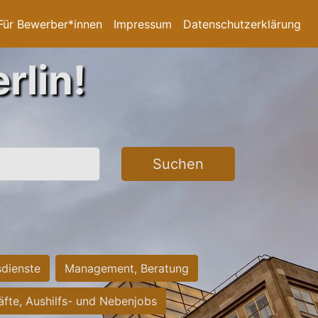
Für Bewerber*innen
Impressum
Datenschutzerklärung
rlin!
Suchen
sdienste
Management, Beratung
räfte, Aushilfs- und Nebenjobs