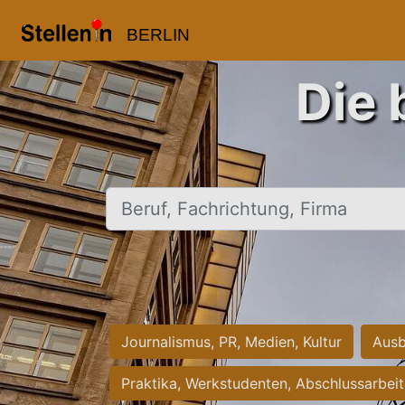
BERLIN
Die 
Beruf, Fachrichtung, Firma
Journalismus, PR, Medien, Kultur
Ausb
Praktika, Werkstudenten, Abschlussarbei