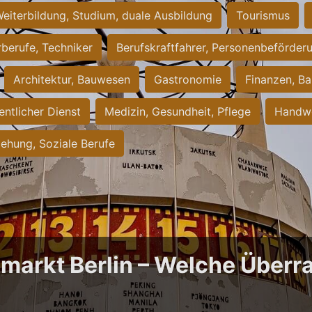
eiterbildung, Studium, duale Ausbildung
Tourismus
rberufe, Techniker
Berufskraftfahrer, Personenbeförder
Architektur, Bauwesen
Gastronomie
Finanzen, Ba
entlicher Dienst
Medizin, Gesundheit, Pflege
Handwe
iehung, Soziale Berufe
bmarkt Berlin – Welche Über