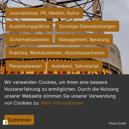
Journalismus, PR, Medien, Kultur
Ausbildungsplätze
Sonstige Dienstleistungen
Sicherheitsdienste
Management, Beratung
Praktika, Werkstudenten, Abschlussarbeiten
Personalwesen
Assistenz, Sekretariat
Hilfskräfte, Aushilfs- und Nebenjobs
Wir verwenden Cookies, um Ihnen eine bessere
Nutzererfahrung zu ermöglichen. Durch die Nutzung
Einkauf, Logistik, Materialwirtschaft
unserer Webseite stimmen Sie unserer Verwendung
von Cookies zu.
Mehr Informationen
Weiterbildung, Studium, duale Ausbildung
Tourismus
Rechtswesen
IT, Software
Zustimmen
Photo Credit