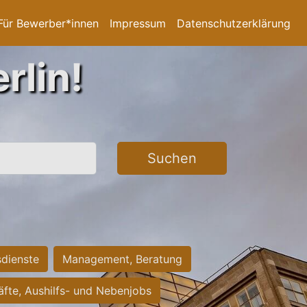
Für Bewerber*innen
Impressum
Datenschutzerklärung
rlin!
Suchen
sdienste
Management, Beratung
räfte, Aushilfs- und Nebenjobs