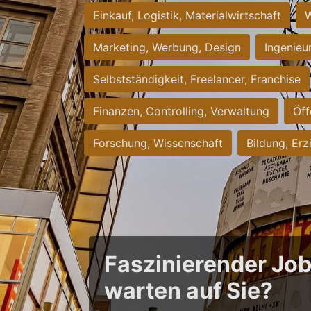
Einkauf, Logistik, Materialwirtschaft
W
Marketing, Werbung, Design
Ingenieu
Selbstständigkeit, Freelancer, Franchise
Finanzen, Controlling, Verwaltung
Öff
Forschung, Wissenschaft
Bildung, Erz
Faszinierender Jo
warten auf Sie?