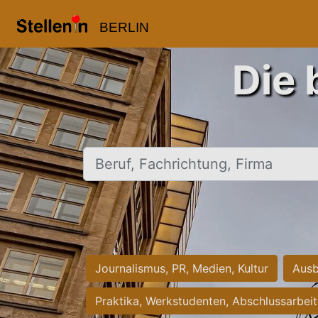
BERLIN
Die 
Beruf, Fachrichtung, Firma
Journalismus, PR, Medien, Kultur
Ausb
Praktika, Werkstudenten, Abschlussarbei