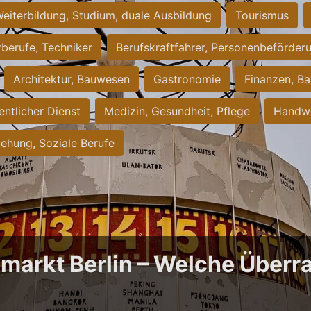
eiterbildung, Studium, duale Ausbildung
Tourismus
rberufe, Techniker
Berufskraftfahrer, Personenbeförder
Architektur, Bauwesen
Gastronomie
Finanzen, Ba
entlicher Dienst
Medizin, Gesundheit, Pflege
Handwe
iehung, Soziale Berufe
bmarkt Berlin – Welche Über