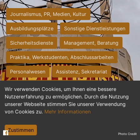
Journalismus, PR, Medien, Kultur
Ausbildungsplätze
Sonstige Dienstleistungen
Sicherheitsdienste
Management, Beratung
Praktika, Werkstudenten, Abschlussarbeiten
Personalwesen
Assistenz, Sekretariat
Hilfskräfte, Aushilfs- und Nebenjobs
Wir verwenden Cookies, um Ihnen eine bessere
Nutzererfahrung zu ermöglichen. Durch die Nutzung
Einkauf, Logistik, Materialwirtschaft
unserer Webseite stimmen Sie unserer Verwendung
von Cookies zu.
Mehr Informationen
Weiterbildung, Studium, duale Ausbildung
Tourismus
Rechtswesen
IT, Software
Zustimmen
Photo Credit