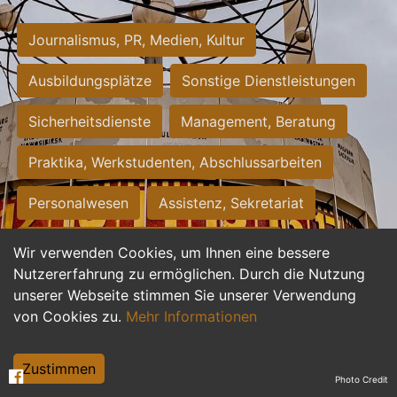
Journalismus, PR, Medien, Kultur
Ausbildungsplätze
Sonstige Dienstleistungen
Sicherheitsdienste
Management, Beratung
Praktika, Werkstudenten, Abschlussarbeiten
Personalwesen
Assistenz, Sekretariat
Hilfskräfte, Aushilfs- und Nebenjobs
Wir verwenden Cookies, um Ihnen eine bessere
Nutzererfahrung zu ermöglichen. Durch die Nutzung
Einkauf, Logistik, Materialwirtschaft
unserer Webseite stimmen Sie unserer Verwendung
von Cookies zu.
Mehr Informationen
Weiterbildung, Studium, duale Ausbildung
Tourismus
Rechtswesen
IT, Software
Zustimmen
Photo Credit