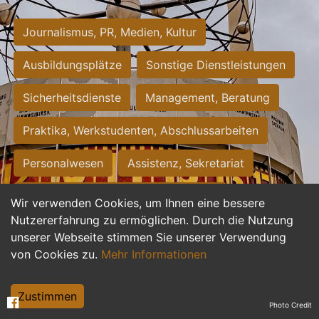
Journalismus, PR, Medien, Kultur
Ausbildungsplätze
Sonstige Dienstleistungen
Sicherheitsdienste
Management, Beratung
Praktika, Werkstudenten, Abschlussarbeiten
Personalwesen
Assistenz, Sekretariat
Hilfskräfte, Aushilfs- und Nebenjobs
Wir verwenden Cookies, um Ihnen eine bessere
Nutzererfahrung zu ermöglichen. Durch die Nutzung
Einkauf, Logistik, Materialwirtschaft
unserer Webseite stimmen Sie unserer Verwendung
von Cookies zu.
Mehr Informationen
Weiterbildung, Studium, duale Ausbildung
Tourismus
Rechtswesen
IT, Software
Zustimmen
Photo Credit