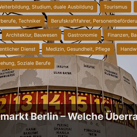
eiterbildung, Studium, duale Ausbildung
Tourismus
rberufe, Techniker
Berufskraftfahrer, Personenbeförder
Architektur, Bauwesen
Gastronomie
Finanzen, Ba
entlicher Dienst
Medizin, Gesundheit, Pflege
Handwe
iehung, Soziale Berufe
bmarkt Berlin – Welche Über