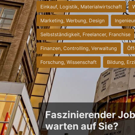
Einkauf, Logistik, Materialwirtschaft
W
Marketing, Werbung, Design
Ingenieu
Selbstständigkeit, Freelancer, Franchise
Finanzen, Controlling, Verwaltung
Öff
Forschung, Wissenschaft
Bildung, Erz
Faszinierender Jo
warten auf Sie?