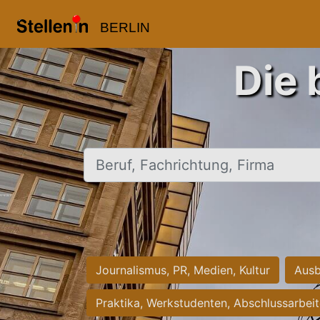
BERLIN
Die 
Beruf, Fachrichtung, Firma
Journalismus, PR, Medien, Kultur
Ausb
Praktika, Werkstudenten, Abschlussarbei