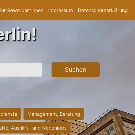
Für Bewerber*innen
Impressum
Datenschutzerklärung
rlin!
Suchen
sdienste
Management, Beratung
räfte, Aushilfs- und Nebenjobs