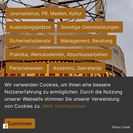
Journalismus, PR, Medien, Kultur
Ausbildungsplätze
Sonstige Dienstleistungen
Sicherheitsdienste
Management, Beratung
Praktika, Werkstudenten, Abschlussarbeiten
Personalwesen
Assistenz, Sekretariat
Hilfskräfte, Aushilfs- und Nebenjobs
Wir verwenden Cookies, um Ihnen eine bessere
Nutzererfahrung zu ermöglichen. Durch die Nutzung
Einkauf, Logistik, Materialwirtschaft
unserer Webseite stimmen Sie unserer Verwendung
von Cookies zu.
Mehr Informationen
Weiterbildung, Studium, duale Ausbildung
Tourismus
Rechtswesen
IT, Software
Zustimmen
Photo Credit