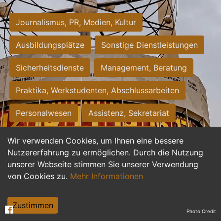
Journalismus, PR, Medien, Kultur
Ausbildungsplätze
Sonstige Dienstleistungen
Sicherheitsdienste
Management, Beratung
Praktika, Werkstudenten, Abschlussarbeiten
Personalwesen
Assistenz, Sekretariat
Hilfskräfte, Aushilfs- und Nebenjobs
Wir verwenden Cookies, um Ihnen eine bessere
Nutzererfahrung zu ermöglichen. Durch die Nutzung
Einkauf, Logistik, Materialwirtschaft
unserer Webseite stimmen Sie unserer Verwendung
von Cookies zu.
Mehr Informationen
Weiterbildung, Studium, duale Ausbildung
Tourismus
Rechtswesen
IT, Software
Zustimmen
Photo Credit