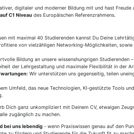
ativer, digitaler und moderner Bildung mit und hast Freud
auf C1 Niveau
des Europäischen Referenzrahmens.
sen mit maximal 40 Studierenden kannst Du Deine Lehrtätigk
ofitiere von vielzähligen Networking-Möglichkeiten, sowi
ertvolle Bildung an unsere wissenshungrigen Studierenden –
iheit der Lehrgestaltung und maximale Flexibilität in der Ar
Erwartungen:
Wir unterstützen uns gegenseitig, teilen unei
nem Umfeld, das neue Technologien, KI-gestützte Tools und
g.
b Dich ganz unkompliziert mit Deinem CV, etwaigen Zeugn
 alle zugänglich zu machen.
rd bei uns lebendig
- wenn Praxiswissen genau auf den Punk
nte zu fördern und Studierende für die Zukunft fit zu mach