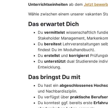
Unterrichtseinheiten
ab dem
Jetzt bewerb
Wähle zwischen einem unserer vakanten St
Das erwartet Dich
Du
vermittelst
wissenschaftlich fundi
Stakeholder Management, Markenkom
Du
bereitest
Lehrveranstaltungen sel
findest Du im Modulhandbuch).
Du
erstellst
und
korrigierst
Prüfungsle
Du
unterstützt
dual Studierende indivi
Entwicklung.
Das bringst Du mit
Du hast ein
abgeschlossenes Hochsc
und Nachbardisziplin.
Du verfügst über
praktische Berufse
Du konntest ggf. bereits erste
Erfahr