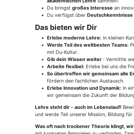
akademischen Lehre
sammeln.
Du bringst
großes Interesse
an innov
Du verfügst über
Deutschkenntnisse 
Das bieten wir Dir
Erlebe moderne Lehre:
In kleinen Kur
Werde Teil des weltbesten Teams:
Pr
mit Du-Kultur.
Gib dein Wissen weiter
: Vermittle w
Arbeite flexibel:
Erlebe bei uns die Fre
So übertreffen wir gemeinsam alle 
fördern den fachlichen Austausch.
Erlebe Innovation und Dynamik:
In ei
wir gemeinsam die Zukunft der Bildun
Lehre steht dir - auch im Lebenslauf!
Bewir
und werde Teil unserer Mission, Bildung für
Was oft nach trockener Theorie klingt, wi
mit konkreten Beispielen zu verbinden, Tale