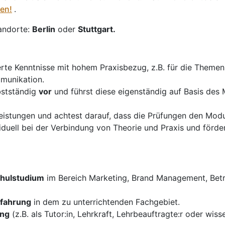
en!
.
andorte:
Berlin
oder
Stuttgart.
erte Kenntnisse mit hohem Praxisbezug, z.B. für die Them
munikation.
bstständig
vor
und führst diese eigenständig auf Basis des
istungen und achtest darauf, dass die Prüfungen den Modul
duell bei der Verbindung von Theorie und Praxis und förder
hulstudium
im Bereich Marketing, Brand Management, Betri
rfahrung
in dem zu unterrichtenden Fachgebiet.
ung
(z.B. als Tutor:in, Lehrkraft, Lehrbeauftragte:r oder wiss