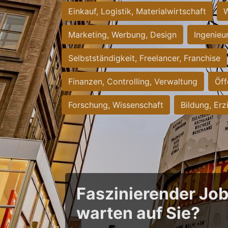
Einkauf, Logistik, Materialwirtschaft
W
Marketing, Werbung, Design
Ingenieu
Selbstständigkeit, Freelancer, Franchise
Finanzen, Controlling, Verwaltung
Öff
Forschung, Wissenschaft
Bildung, Erz
Faszinierender Jo
warten auf Sie?