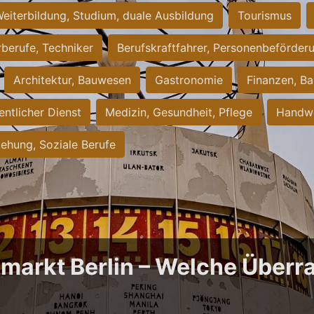
eiterbildung, Studium, duale Ausbildung
Tourismus
rberufe, Techniker
Berufskraftfahrer, Personenbeförder
Architektur, Bauwesen
Gastronomie
Finanzen, Ba
entlicher Dienst
Medizin, Gesundheit, Pflege
Handwe
iehung, Soziale Berufe
bmarkt Berlin – Welche Über