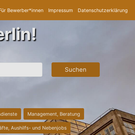
Für Bewerber*innen
Impressum
Datenschutzerklärung
rlin!
Suchen
sdienste
Management, Beratung
räfte, Aushilfs- und Nebenjobs