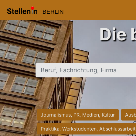
BERLIN
Die 
Beruf, Fachrichtung, Firma
Journalismus, PR, Medien, Kultur
Ausb
Praktika, Werkstudenten, Abschlussarbei