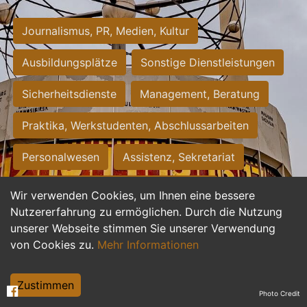
Journalismus, PR, Medien, Kultur
Ausbildungsplätze
Sonstige Dienstleistungen
Sicherheitsdienste
Management, Beratung
Praktika, Werkstudenten, Abschlussarbeiten
Personalwesen
Assistenz, Sekretariat
Hilfskräfte, Aushilfs- und Nebenjobs
Wir verwenden Cookies, um Ihnen eine bessere
Nutzererfahrung zu ermöglichen. Durch die Nutzung
Einkauf, Logistik, Materialwirtschaft
unserer Webseite stimmen Sie unserer Verwendung
von Cookies zu.
Mehr Informationen
Weiterbildung, Studium, duale Ausbildung
Tourismus
Rechtswesen
IT, Software
Zustimmen
Photo Credit