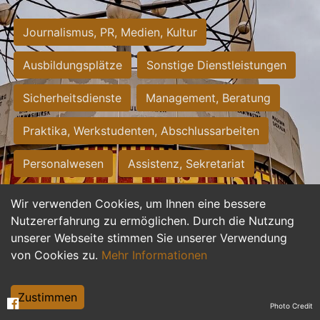
Journalismus, PR, Medien, Kultur
Ausbildungsplätze
Sonstige Dienstleistungen
Sicherheitsdienste
Management, Beratung
Praktika, Werkstudenten, Abschlussarbeiten
Personalwesen
Assistenz, Sekretariat
Hilfskräfte, Aushilfs- und Nebenjobs
Wir verwenden Cookies, um Ihnen eine bessere
Nutzererfahrung zu ermöglichen. Durch die Nutzung
Einkauf, Logistik, Materialwirtschaft
unserer Webseite stimmen Sie unserer Verwendung
von Cookies zu.
Mehr Informationen
Weiterbildung, Studium, duale Ausbildung
Tourismus
Rechtswesen
IT, Software
Zustimmen
Photo Credit