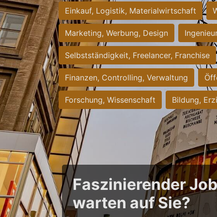
Einkauf, Logistik, Materialwirtschaft
W
Marketing, Werbung, Design
Ingenieu
Selbstständigkeit, Freelancer, Franchise
Finanzen, Controlling, Verwaltung
Öff
Forschung, Wissenschaft
Bildung, Erz
Faszinierender Jo
warten auf Sie?