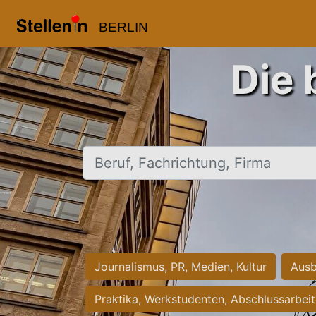
BERLIN
Die 
Beruf, Fachrichtung, Firma
Journalismus, PR, Medien, Kultur
Ausb
Praktika, Werkstudenten, Abschlussarbei