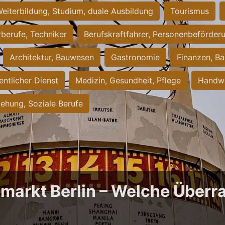
eiterbildung, Studium, duale Ausbildung
Tourismus
rberufe, Techniker
Berufskraftfahrer, Personenbeförder
Architektur, Bauwesen
Gastronomie
Finanzen, Ba
entlicher Dienst
Medizin, Gesundheit, Pflege
Handwe
iehung, Soziale Berufe
bmarkt Berlin – Welche Über