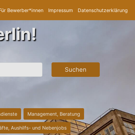
Für Bewerber*innen
Impressum
Datenschutzerklärung
rlin!
Suchen
sdienste
Management, Beratung
räfte, Aushilfs- und Nebenjobs