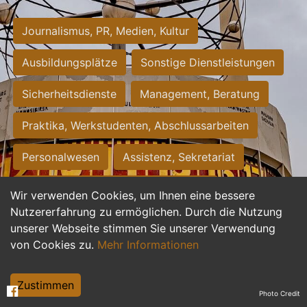
Journalismus, PR, Medien, Kultur
Ausbildungsplätze
Sonstige Dienstleistungen
Sicherheitsdienste
Management, Beratung
Praktika, Werkstudenten, Abschlussarbeiten
Personalwesen
Assistenz, Sekretariat
Hilfskräfte, Aushilfs- und Nebenjobs
Wir verwenden Cookies, um Ihnen eine bessere
Nutzererfahrung zu ermöglichen. Durch die Nutzung
Einkauf, Logistik, Materialwirtschaft
unserer Webseite stimmen Sie unserer Verwendung
von Cookies zu.
Mehr Informationen
Weiterbildung, Studium, duale Ausbildung
Tourismus
Rechtswesen
IT, Software
Zustimmen
Photo Credit