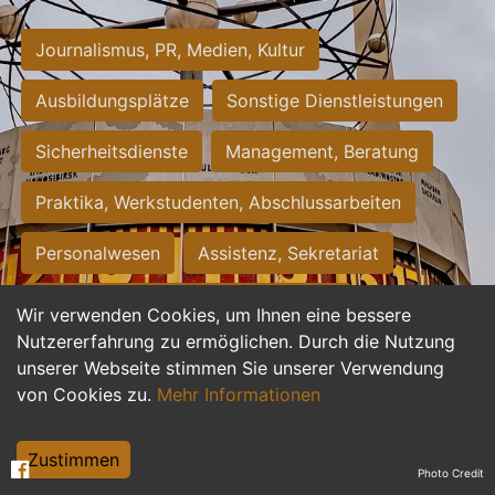
Journalismus, PR, Medien, Kultur
Ausbildungsplätze
Sonstige Dienstleistungen
Sicherheitsdienste
Management, Beratung
Praktika, Werkstudenten, Abschlussarbeiten
Personalwesen
Assistenz, Sekretariat
Hilfskräfte, Aushilfs- und Nebenjobs
Wir verwenden Cookies, um Ihnen eine bessere
Nutzererfahrung zu ermöglichen. Durch die Nutzung
Einkauf, Logistik, Materialwirtschaft
unserer Webseite stimmen Sie unserer Verwendung
von Cookies zu.
Mehr Informationen
Weiterbildung, Studium, duale Ausbildung
Tourismus
Rechtswesen
IT, Software
Zustimmen
Photo Credit