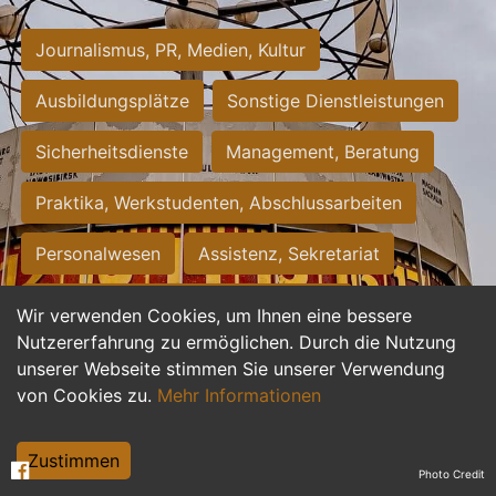
Journalismus, PR, Medien, Kultur
Ausbildungsplätze
Sonstige Dienstleistungen
Sicherheitsdienste
Management, Beratung
Praktika, Werkstudenten, Abschlussarbeiten
Personalwesen
Assistenz, Sekretariat
Hilfskräfte, Aushilfs- und Nebenjobs
Wir verwenden Cookies, um Ihnen eine bessere
Nutzererfahrung zu ermöglichen. Durch die Nutzung
Einkauf, Logistik, Materialwirtschaft
unserer Webseite stimmen Sie unserer Verwendung
von Cookies zu.
Mehr Informationen
Weiterbildung, Studium, duale Ausbildung
Tourismus
Rechtswesen
IT, Software
Zustimmen
Photo Credit