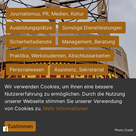
Journalismus, PR, Medien, Kultur
Ausbildungsplätze
Sonstige Dienstleistungen
Sicherheitsdienste
Management, Beratung
Praktika, Werkstudenten, Abschlussarbeiten
Personalwesen
Assistenz, Sekretariat
Hilfskräfte, Aushilfs- und Nebenjobs
Wir verwenden Cookies, um Ihnen eine bessere
Nutzererfahrung zu ermöglichen. Durch die Nutzung
Einkauf, Logistik, Materialwirtschaft
unserer Webseite stimmen Sie unserer Verwendung
von Cookies zu.
Mehr Informationen
Weiterbildung, Studium, duale Ausbildung
Tourismus
Rechtswesen
IT, Software
Zustimmen
Photo Credit