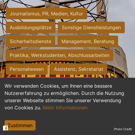
Journalismus, PR, Medien, Kultur
Ausbildungsplätze
Sonstige Dienstleistungen
Sicherheitsdienste
Management, Beratung
Praktika, Werkstudenten, Abschlussarbeiten
Personalwesen
Assistenz, Sekretariat
Hilfskräfte, Aushilfs- und Nebenjobs
Wir verwenden Cookies, um Ihnen eine bessere
Nutzererfahrung zu ermöglichen. Durch die Nutzung
Einkauf, Logistik, Materialwirtschaft
unserer Webseite stimmen Sie unserer Verwendung
von Cookies zu.
Mehr Informationen
Weiterbildung, Studium, duale Ausbildung
Tourismus
Rechtswesen
IT, Software
Zustimmen
Photo Credit