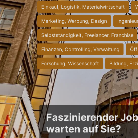
Einkauf, Logistik, Materialwirtschaft
W
Marketing, Werbung, Design
Ingenieu
Selbstständigkeit, Freelancer, Franchise
Finanzen, Controlling, Verwaltung
Öff
Forschung, Wissenschaft
Bildung, Erz
Faszinierender Jo
warten auf Sie?