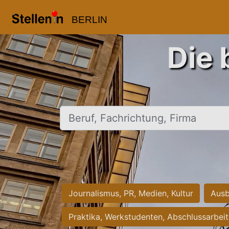
BERLIN
Die 
Beruf, Fachrichtung, Firma
Journalismus, PR, Medien, Kultur
Ausb
Praktika, Werkstudenten, Abschlussarbei