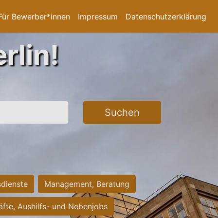
Für Bewerber*innen
Impressum
Datenschutzerklärung
rlin!
Suchen
sdienste
Management, Beratung
räfte, Aushilfs- und Nebenjobs