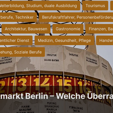
eiterbildung, Studium, duale Ausbildung
Tourismus
rberufe, Techniker
Berufskraftfahrer, Personenbeförder
Architektur, Bauwesen
Gastronomie
Finanzen, Ba
entlicher Dienst
Medizin, Gesundheit, Pflege
Handwe
iehung, Soziale Berufe
bmarkt Berlin – Welche Über