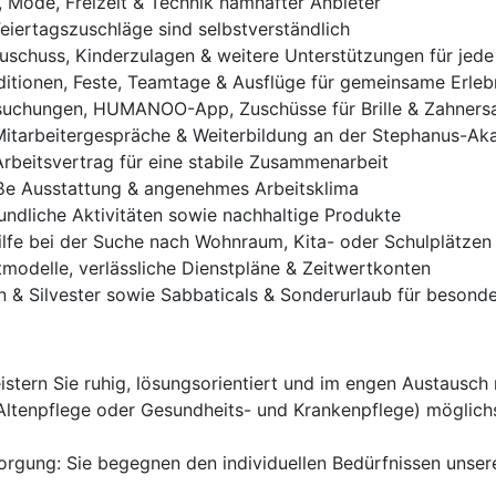
, Mode, Freizeit & Technik namhafter Anbieter
Feiertagszuschläge sind selbstverständlich
zuschuss, Kinderzulagen & weitere Unterstützungen für jed
ditionen, Feste, Teamtage & Ausflüge für gemeinsame Erleb
uchungen, HUMANOO-App, Zuschüsse für Brille & Zahnersat
Mitarbeitergespräche & Weiterbildung an der Stephanus-Ak
 Arbeitsvertrag für eine stabile Zusammenarbeit
e Ausstattung & angenehmes Arbeitsklima
undliche Aktivitäten sowie nachhaltige Produkte
ilfe bei der Suche nach Wohnraum, Kita- oder Schulplätzen
tmodelle, verlässliche Dienstpläne & Zeitwertkonten
en & Silvester sowie Sabbaticals & Sonderurlaub für beson
stern Sie ruhig, lösungsorientiert und im engen Austausch
(Altenpflege oder Gesundheits- und Krankenpflege) möglichs
sorgung: Sie begegnen den individuellen Bedürfnissen unser