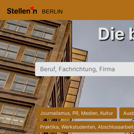
BERLIN
Die 
Beruf, Fachrichtung, Firma
Journalismus, PR, Medien, Kultur
Ausb
Praktika, Werkstudenten, Abschlussarbei