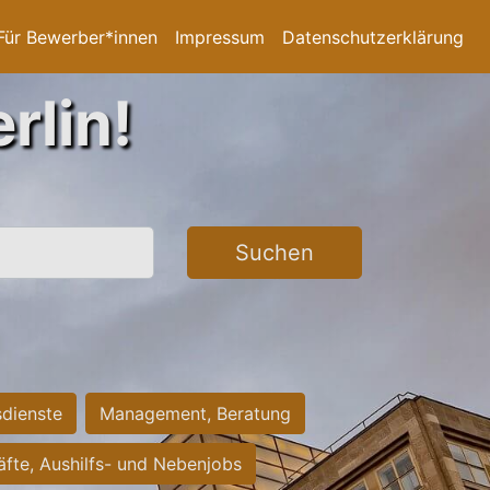
Für Bewerber*innen
Impressum
Datenschutzerklärung
rlin!
Suchen
sdienste
Management, Beratung
räfte, Aushilfs- und Nebenjobs