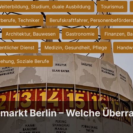
eiterbildung, Studium, duale Ausbildung
Tourismus
rberufe, Techniker
Berufskraftfahrer, Personenbeförder
Architektur, Bauwesen
Gastronomie
Finanzen, Ba
entlicher Dienst
Medizin, Gesundheit, Pflege
Handwe
iehung, Soziale Berufe
bmarkt Berlin – Welche Über