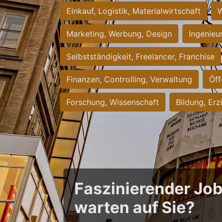
Einkauf, Logistik, Materialwirtschaft
W
Marketing, Werbung, Design
Ingenieu
Selbstständigkeit, Freelancer, Franchise
Finanzen, Controlling, Verwaltung
Öff
Forschung, Wissenschaft
Bildung, Erz
Faszinierender Jo
warten auf Sie?