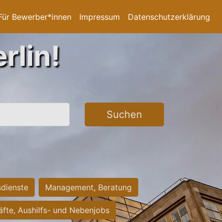
Für Bewerber*innen
Impressum
Datenschutzerklärung
rlin!
Suchen
sdienste
Management, Beratung
räfte, Aushilfs- und Nebenjobs