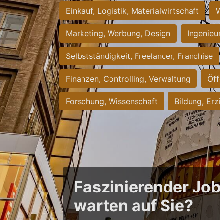
Einkauf, Logistik, Materialwirtschaft
W
Marketing, Werbung, Design
Ingenieu
Selbstständigkeit, Freelancer, Franchise
Finanzen, Controlling, Verwaltung
Öff
Forschung, Wissenschaft
Bildung, Erz
Faszinierender Jo
warten auf Sie?