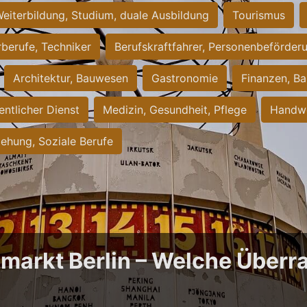
eiterbildung, Studium, duale Ausbildung
Tourismus
rberufe, Techniker
Berufskraftfahrer, Personenbeförder
Architektur, Bauwesen
Gastronomie
Finanzen, Ba
entlicher Dienst
Medizin, Gesundheit, Pflege
Handwe
iehung, Soziale Berufe
bmarkt Berlin – Welche Über