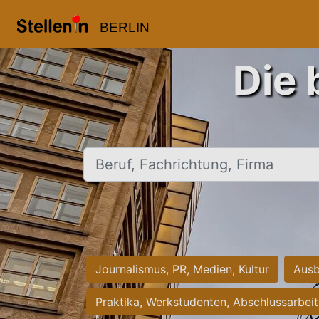
BERLIN
Die 
Beruf, Fachrichtung, Firma
Journalismus, PR, Medien, Kultur
Ausb
Praktika, Werkstudenten, Abschlussarbei