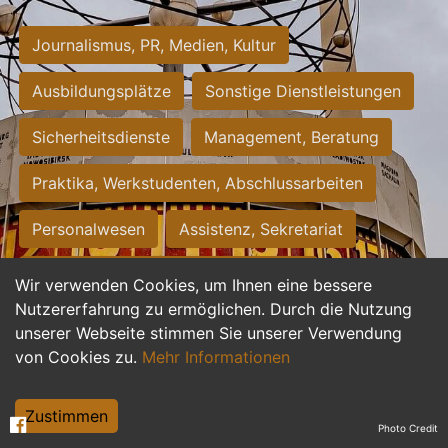
Journalismus, PR, Medien, Kultur
Ausbildungsplätze
Sonstige Dienstleistungen
Sicherheitsdienste
Management, Beratung
Praktika, Werkstudenten, Abschlussarbeiten
Personalwesen
Assistenz, Sekretariat
Hilfskräfte, Aushilfs- und Nebenjobs
Wir verwenden Cookies, um Ihnen eine bessere
Nutzererfahrung zu ermöglichen. Durch die Nutzung
Einkauf, Logistik, Materialwirtschaft
unserer Webseite stimmen Sie unserer Verwendung
von Cookies zu.
Mehr Informationen
Weiterbildung, Studium, duale Ausbildung
Tourismus
Rechtswesen
IT, Software
Zustimmen
Photo Credit