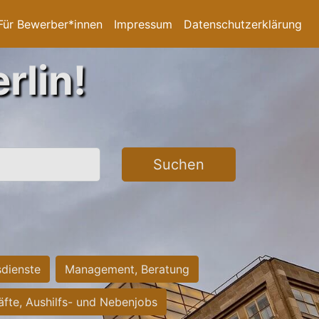
Für Bewerber*innen
Impressum
Datenschutzerklärung
rlin!
Suchen
sdienste
Management, Beratung
räfte, Aushilfs- und Nebenjobs