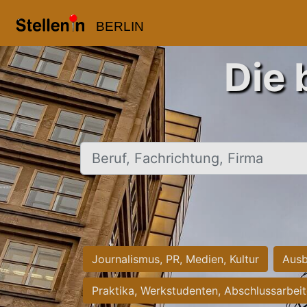
BERLIN
Die 
Beruf, Fachrichtung, Firma
Journalismus, PR, Medien, Kultur
Ausb
Praktika, Werkstudenten, Abschlussarbei