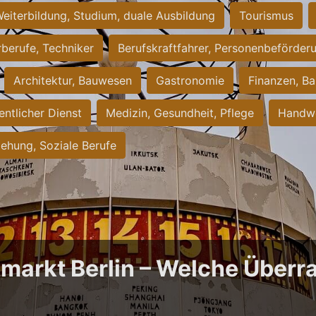
eiterbildung, Studium, duale Ausbildung
Tourismus
rberufe, Techniker
Berufskraftfahrer, Personenbeförder
Architektur, Bauwesen
Gastronomie
Finanzen, Ba
entlicher Dienst
Medizin, Gesundheit, Pflege
Handwe
iehung, Soziale Berufe
bmarkt Berlin – Welche Über