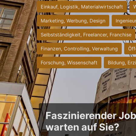
Einkauf, Logistik, Materialwirtschaft
W
Marketing, Werbung, Design
Ingenieu
Selbstständigkeit, Freelancer, Franchise
Finanzen, Controlling, Verwaltung
Öff
Forschung, Wissenschaft
Bildung, Erz
Faszinierender Jo
warten auf Sie?