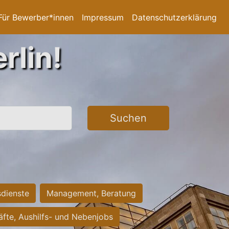
Für Bewerber*innen
Impressum
Datenschutzerklärung
rlin!
Suchen
sdienste
Management, Beratung
räfte, Aushilfs- und Nebenjobs