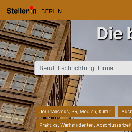
BERLIN
Die 
Beruf, Fachrichtung, Firma
Journalismus, PR, Medien, Kultur
Ausb
Praktika, Werkstudenten, Abschlussarbei