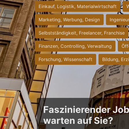
Einkauf, Logistik, Materialwirtschaft
W
Marketing, Werbung, Design
Ingenieu
Selbstständigkeit, Freelancer, Franchise
Finanzen, Controlling, Verwaltung
Öff
Forschung, Wissenschaft
Bildung, Erz
Faszinierender Jo
warten auf Sie?