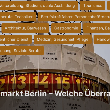
eiterbildung, Studium, duale Ausbildung
Tourismus
rberufe, Techniker
Berufskraftfahrer, Personenbeförder
Architektur, Bauwesen
Gastronomie
Finanzen, Ba
entlicher Dienst
Medizin, Gesundheit, Pflege
Handwe
iehung, Soziale Berufe
bmarkt Berlin – Welche Über