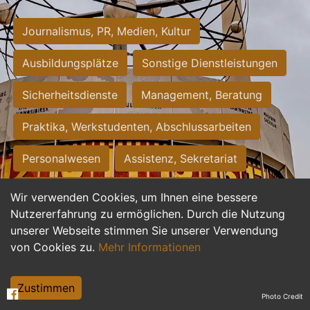
Journalismus, PR, Medien, Kultur
Ausbildungsplätze
Sonstige Dienstleistungen
Sicherheitsdienste
Management, Beratung
Praktika, Werkstudenten, Abschlussarbeiten
Personalwesen
Assistenz, Sekretariat
Hilfskräfte, Aushilfs- und Nebenjobs
Wir verwenden Cookies, um Ihnen eine bessere
Nutzererfahrung zu ermöglichen. Durch die Nutzung
Einkauf, Logistik, Materialwirtschaft
unserer Webseite stimmen Sie unserer Verwendung
von Cookies zu.
Mehr Informationen
Weiterbildung, Studium, duale Ausbildung
Tourismus
Rechtswesen
IT, Software
Zustimmen
Photo Credit