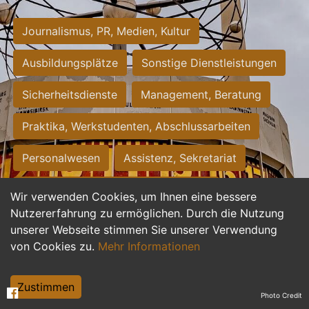
Journalismus, PR, Medien, Kultur
Ausbildungsplätze
Sonstige Dienstleistungen
Sicherheitsdienste
Management, Beratung
Praktika, Werkstudenten, Abschlussarbeiten
Personalwesen
Assistenz, Sekretariat
Hilfskräfte, Aushilfs- und Nebenjobs
Wir verwenden Cookies, um Ihnen eine bessere
Nutzererfahrung zu ermöglichen. Durch die Nutzung
Einkauf, Logistik, Materialwirtschaft
unserer Webseite stimmen Sie unserer Verwendung
von Cookies zu.
Mehr Informationen
Weiterbildung, Studium, duale Ausbildung
Tourismus
Rechtswesen
IT, Software
Zustimmen
Photo Credit