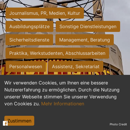
Journalismus, PR, Medien, Kultur
Ausbildungsplätze
Sonstige Dienstleistungen
Sicherheitsdienste
Management, Beratung
Praktika, Werkstudenten, Abschlussarbeiten
Personalwesen
Assistenz, Sekretariat
Hilfskräfte, Aushilfs- und Nebenjobs
Wir verwenden Cookies, um Ihnen eine bessere
Nutzererfahrung zu ermöglichen. Durch die Nutzung
Einkauf, Logistik, Materialwirtschaft
unserer Webseite stimmen Sie unserer Verwendung
von Cookies zu.
Mehr Informationen
Weiterbildung, Studium, duale Ausbildung
Tourismus
Rechtswesen
IT, Software
Zustimmen
Photo Credit