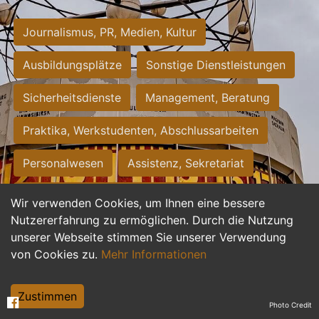
Journalismus, PR, Medien, Kultur
Ausbildungsplätze
Sonstige Dienstleistungen
Sicherheitsdienste
Management, Beratung
Praktika, Werkstudenten, Abschlussarbeiten
Personalwesen
Assistenz, Sekretariat
Hilfskräfte, Aushilfs- und Nebenjobs
Wir verwenden Cookies, um Ihnen eine bessere
Nutzererfahrung zu ermöglichen. Durch die Nutzung
Einkauf, Logistik, Materialwirtschaft
unserer Webseite stimmen Sie unserer Verwendung
von Cookies zu.
Mehr Informationen
Weiterbildung, Studium, duale Ausbildung
Tourismus
Rechtswesen
IT, Software
Zustimmen
Photo Credit