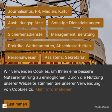
Journalismus, PR, Medien, Kultur
Ausbildungsplätze
Sonstige Dienstleistungen
Sicherheitsdienste
Management, Beratung
Praktika, Werkstudenten, Abschlussarbeiten
Personalwesen
Assistenz, Sekretariat
Hilfskräfte, Aushilfs- und Nebenjobs
Wir verwenden Cookies, um Ihnen eine bessere
Nutzererfahrung zu ermöglichen. Durch die Nutzung
Einkauf, Logistik, Materialwirtschaft
unserer Webseite stimmen Sie unserer Verwendung
von Cookies zu.
Mehr Informationen
Weiterbildung, Studium, duale Ausbildung
Tourismus
Rechtswesen
IT, Software
Zustimmen
Photo Credit