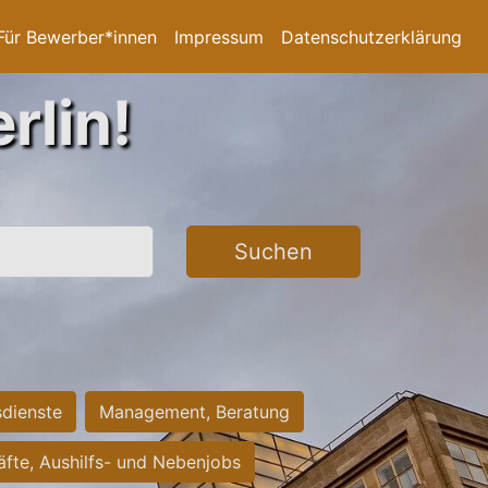
Für Bewerber*innen
Impressum
Datenschutzerklärung
rlin!
Suchen
sdienste
Management, Beratung
räfte, Aushilfs- und Nebenjobs