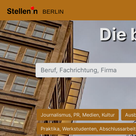
BERLIN
Die 
Beruf, Fachrichtung, Firma
Journalismus, PR, Medien, Kultur
Ausb
Praktika, Werkstudenten, Abschlussarbei