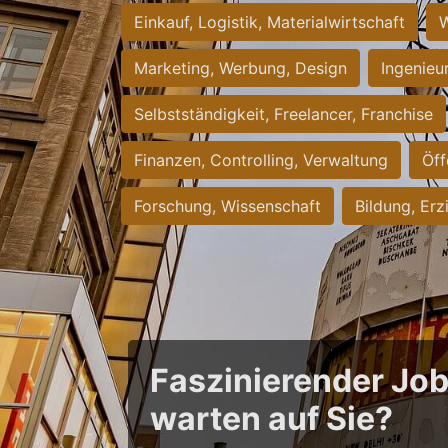
Einkauf, Logistik, Materialwirtschaft
W
Marketing, Werbung, Design
Ingenieu
Selbstständigkeit, Freelancer, Franchise
Finanzen, Controlling, Verwaltung
Öff
Forschung, Wissenschaft
Bildung, Erz
Faszinierender Jo
warten auf Sie?