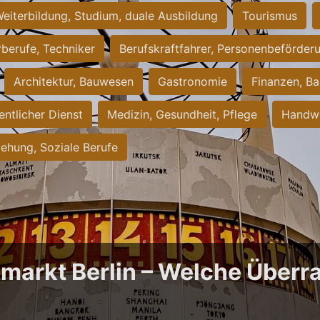
eiterbildung, Studium, duale Ausbildung
Tourismus
rberufe, Techniker
Berufskraftfahrer, Personenbeförder
Architektur, Bauwesen
Gastronomie
Finanzen, Ba
entlicher Dienst
Medizin, Gesundheit, Pflege
Handwe
iehung, Soziale Berufe
bmarkt Berlin – Welche Über