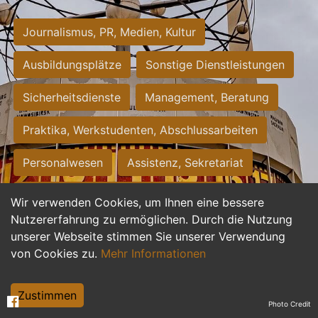
Journalismus, PR, Medien, Kultur
Ausbildungsplätze
Sonstige Dienstleistungen
Sicherheitsdienste
Management, Beratung
Praktika, Werkstudenten, Abschlussarbeiten
Personalwesen
Assistenz, Sekretariat
Hilfskräfte, Aushilfs- und Nebenjobs
Wir verwenden Cookies, um Ihnen eine bessere
Nutzererfahrung zu ermöglichen. Durch die Nutzung
Einkauf, Logistik, Materialwirtschaft
unserer Webseite stimmen Sie unserer Verwendung
von Cookies zu.
Mehr Informationen
Weiterbildung, Studium, duale Ausbildung
Tourismus
Rechtswesen
IT, Software
Zustimmen
Photo Credit