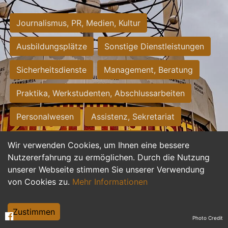
Journalismus, PR, Medien, Kultur
Ausbildungsplätze
Sonstige Dienstleistungen
Sicherheitsdienste
Management, Beratung
Praktika, Werkstudenten, Abschlussarbeiten
Personalwesen
Assistenz, Sekretariat
Hilfskräfte, Aushilfs- und Nebenjobs
Wir verwenden Cookies, um Ihnen eine bessere
Nutzererfahrung zu ermöglichen. Durch die Nutzung
Einkauf, Logistik, Materialwirtschaft
unserer Webseite stimmen Sie unserer Verwendung
von Cookies zu.
Mehr Informationen
Weiterbildung, Studium, duale Ausbildung
Tourismus
Rechtswesen
IT, Software
Zustimmen
Photo Credit