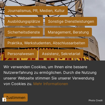
Journalismus, PR, Medien, Kultur
Ausbildungsplätze
Sonstige Dienstleistungen
Sicherheitsdienste
Management, Beratung
Praktika, Werkstudenten, Abschlussarbeiten
Personalwesen
Assistenz, Sekretariat
Hilfskräfte, Aushilfs- und Nebenjobs
Wir verwenden Cookies, um Ihnen eine bessere
Nutzererfahrung zu ermöglichen. Durch die Nutzung
Einkauf, Logistik, Materialwirtschaft
unserer Webseite stimmen Sie unserer Verwendung
von Cookies zu.
Mehr Informationen
Weiterbildung, Studium, duale Ausbildung
Tourismus
Rechtswesen
IT, Software
Zustimmen
Photo Credit