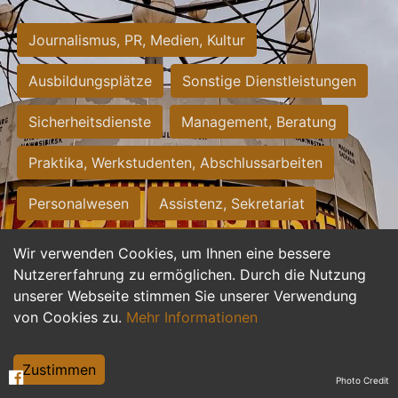
Journalismus, PR, Medien, Kultur
Ausbildungsplätze
Sonstige Dienstleistungen
Sicherheitsdienste
Management, Beratung
Praktika, Werkstudenten, Abschlussarbeiten
Personalwesen
Assistenz, Sekretariat
Hilfskräfte, Aushilfs- und Nebenjobs
Wir verwenden Cookies, um Ihnen eine bessere
Nutzererfahrung zu ermöglichen. Durch die Nutzung
Einkauf, Logistik, Materialwirtschaft
unserer Webseite stimmen Sie unserer Verwendung
von Cookies zu.
Mehr Informationen
Weiterbildung, Studium, duale Ausbildung
Tourismus
Rechtswesen
IT, Software
Zustimmen
Photo Credit