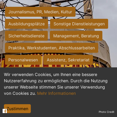
Journalismus, PR, Medien, Kultur
Ausbildungsplätze
Sonstige Dienstleistungen
Sicherheitsdienste
Management, Beratung
Praktika, Werkstudenten, Abschlussarbeiten
Personalwesen
Assistenz, Sekretariat
Hilfskräfte, Aushilfs- und Nebenjobs
Wir verwenden Cookies, um Ihnen eine bessere
Nutzererfahrung zu ermöglichen. Durch die Nutzung
Einkauf, Logistik, Materialwirtschaft
unserer Webseite stimmen Sie unserer Verwendung
von Cookies zu.
Mehr Informationen
Weiterbildung, Studium, duale Ausbildung
Tourismus
Rechtswesen
IT, Software
Zustimmen
Photo Credit