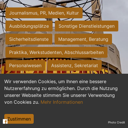
Journalismus, PR, Medien, Kultur
Ausbildungsplätze
Sonstige Dienstleistungen
Sicherheitsdienste
Management, Beratung
Praktika, Werkstudenten, Abschlussarbeiten
Personalwesen
Assistenz, Sekretariat
Hilfskräfte, Aushilfs- und Nebenjobs
Wir verwenden Cookies, um Ihnen eine bessere
Nutzererfahrung zu ermöglichen. Durch die Nutzung
Einkauf, Logistik, Materialwirtschaft
unserer Webseite stimmen Sie unserer Verwendung
von Cookies zu.
Mehr Informationen
Weiterbildung, Studium, duale Ausbildung
Tourismus
Rechtswesen
IT, Software
Zustimmen
Photo Credit