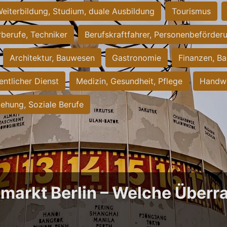
eiterbildung, Studium, duale Ausbildung
Tourismus
rberufe, Techniker
Berufskraftfahrer, Personenbeförder
Architektur, Bauwesen
Gastronomie
Finanzen, Ba
entlicher Dienst
Medizin, Gesundheit, Pflege
Handwe
iehung, Soziale Berufe
bmarkt Berlin – Welche Über