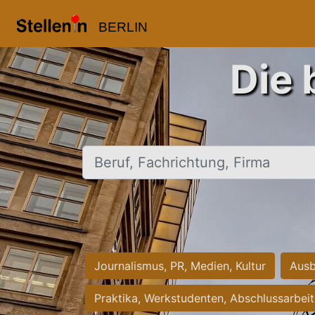
BERLIN
Die 
Beruf, Fachrichtung, Firma
Journalismus, PR, Medien, Kultur
Ausb
Praktika, Werkstudenten, Abschlussarbei