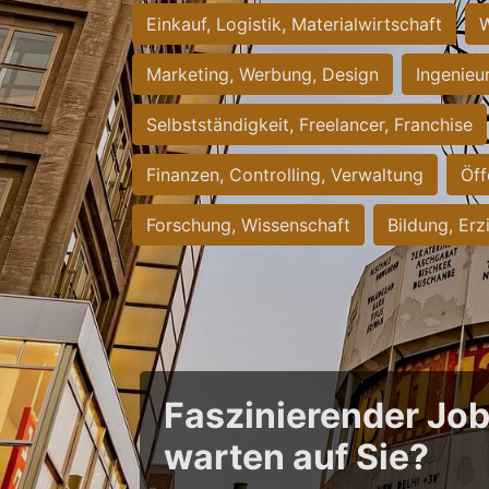
Einkauf, Logistik, Materialwirtschaft
W
Marketing, Werbung, Design
Ingenieu
Selbstständigkeit, Freelancer, Franchise
Finanzen, Controlling, Verwaltung
Öff
Forschung, Wissenschaft
Bildung, Erz
Faszinierender Jo
warten auf Sie?