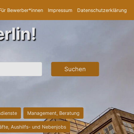
Für Bewerber*innen
Impressum
Datenschutzerklärung
rlin!
Suchen
sdienste
Management, Beratung
räfte, Aushilfs- und Nebenjobs