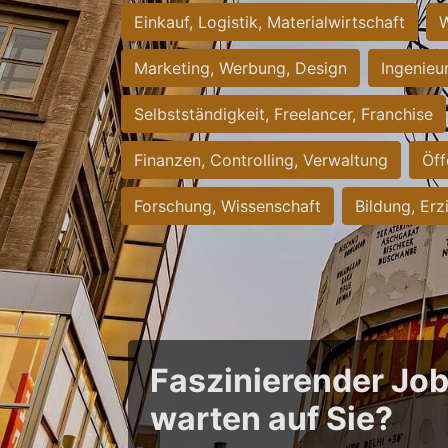
Einkauf, Logistik, Materialwirtschaft
W
Marketing, Werbung, Design
Ingenieu
Selbstständigkeit, Freelancer, Franchise
Finanzen, Controlling, Verwaltung
Öff
Forschung, Wissenschaft
Bildung, Erz
Faszinierender Jo
warten auf Sie?