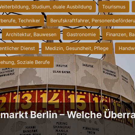
eiterbildung, Studium, duale Ausbildung
Tourismus
rberufe, Techniker
Berufskraftfahrer, Personenbeförder
Architektur, Bauwesen
Gastronomie
Finanzen, Ba
entlicher Dienst
Medizin, Gesundheit, Pflege
Handwe
iehung, Soziale Berufe
bmarkt Berlin – Welche Über