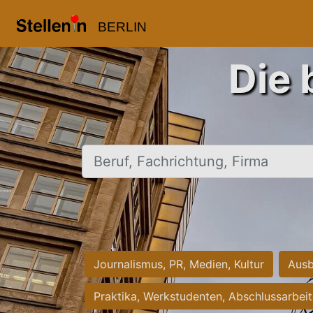
BERLIN
Die 
Beruf, Fachrichtung, Firma
Journalismus, PR, Medien, Kultur
Ausb
Praktika, Werkstudenten, Abschlussarbei