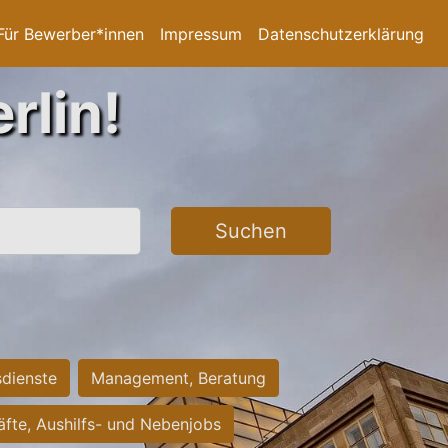
Für Bewerber*innen
Impressum
Datenschutzerklärung
rlin!
Suchen
sdienste
Management, Beratung
räfte, Aushilfs- und Nebenjobs