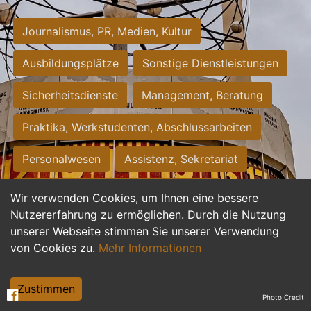
Journalismus, PR, Medien, Kultur
Ausbildungsplätze
Sonstige Dienstleistungen
Sicherheitsdienste
Management, Beratung
Praktika, Werkstudenten, Abschlussarbeiten
Personalwesen
Assistenz, Sekretariat
Hilfskräfte, Aushilfs- und Nebenjobs
Wir verwenden Cookies, um Ihnen eine bessere
Nutzererfahrung zu ermöglichen. Durch die Nutzung
Einkauf, Logistik, Materialwirtschaft
unserer Webseite stimmen Sie unserer Verwendung
von Cookies zu.
Mehr Informationen
Weiterbildung, Studium, duale Ausbildung
Tourismus
Rechtswesen
IT, Software
Zustimmen
Photo Credit