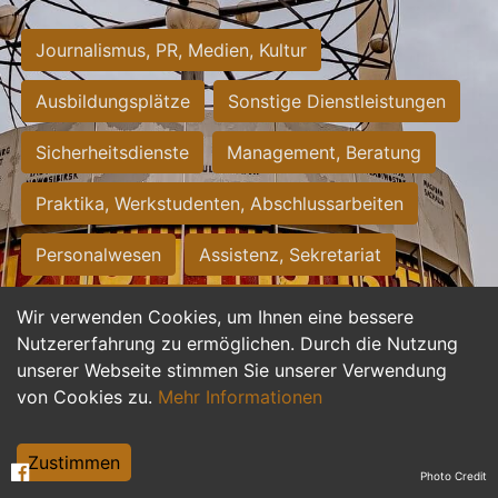
Journalismus, PR, Medien, Kultur
Ausbildungsplätze
Sonstige Dienstleistungen
Sicherheitsdienste
Management, Beratung
Praktika, Werkstudenten, Abschlussarbeiten
Personalwesen
Assistenz, Sekretariat
Hilfskräfte, Aushilfs- und Nebenjobs
Wir verwenden Cookies, um Ihnen eine bessere
Nutzererfahrung zu ermöglichen. Durch die Nutzung
Einkauf, Logistik, Materialwirtschaft
unserer Webseite stimmen Sie unserer Verwendung
von Cookies zu.
Mehr Informationen
Weiterbildung, Studium, duale Ausbildung
Tourismus
Rechtswesen
IT, Software
Zustimmen
Photo Credit